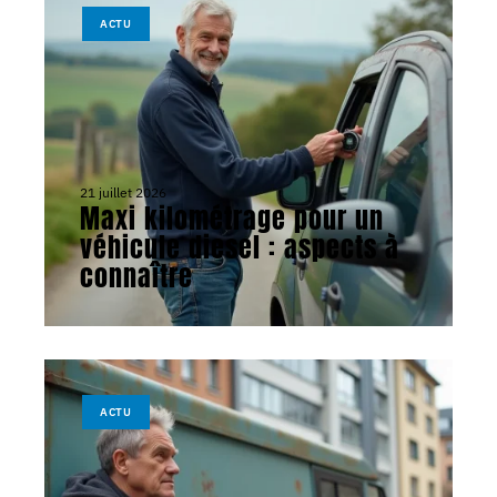
ACTU
21 juillet 2026
Maxi kilométrage pour un
véhicule diesel : aspects à
connaître
ACTU