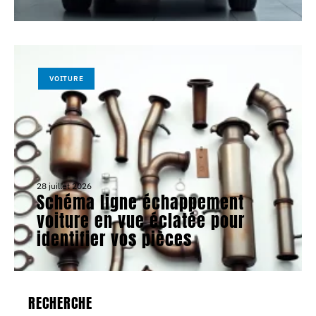
VOITURE
28 juillet 2026
Schéma ligne échappement
voiture en vue éclatée pour
identifier vos pièces
RECHERCHE