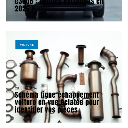
e3008 : quelles variations en
2026 ?
VOITURE
28 juillet 2026
Schéma ligne échappement
voiture en vue éclatée pour
identifier vos pièces