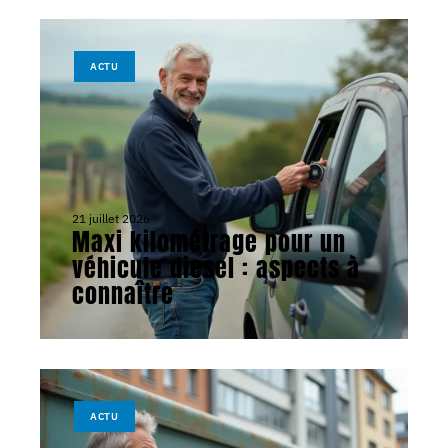
ACTU
21 juillet 2026
Maxi kilométrage pour un
véhicule diesel : aspects à
connaître
ACTU