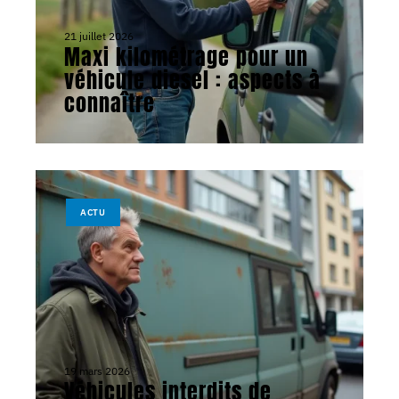
21 juillet 2026
Maxi kilométrage pour un
véhicule diesel : aspects à
connaître
ACTU
19 mars 2026
Véhicules interdits de