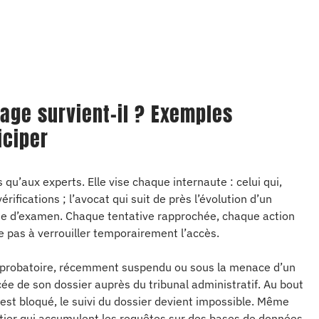
age survient-il ? Exemples
iciper
qu’aux experts. Elle vise chaque internaute : celui qui,
érifications ; l’avocat qui suit de près l’évolution d’un
date d’examen. Chaque tentative rapprochée, chaque action
e pas à verrouiller temporairement l’accès.
is probatoire, récemment suspendu ou sous la menace d’un
ncée de son dossier auprès du tribunal administratif. Au bout
 est bloqué, le suivi du dossier devient impossible. Même
utier qui accumulent les requêtes sur des bases de données