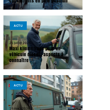
concurrents en pole position
ACTU
21 juillet 2026
Maxi kilométrage pour un
véhicule diesel : aspects à
connaître
ACTU
19 mars 2026