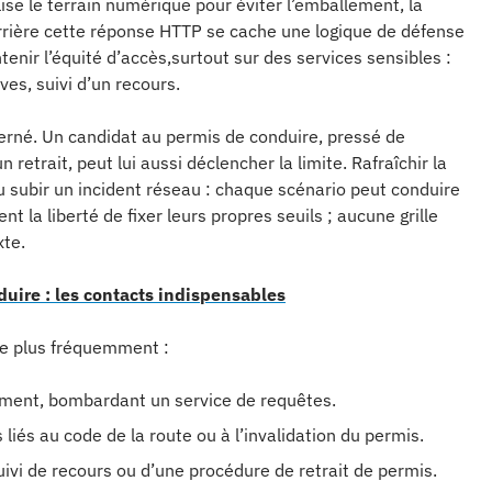
alise le terrain numérique pour éviter l’emballement, la
rrière cette réponse HTTP se cache une logique de défense
intenir l’équité d’accès,surtout sur des services sensibles :
es, suivi d’un recours.
cerné. Un candidat au permis de conduire, pressé de
 retrait, peut lui aussi déclencher la limite. Rafraîchir la
 subir un incident réseau : chaque scénario peut conduire
 la liberté de fixer leurs propres seuils ; aucune grille
xte.
uire : les contacts indispensables
 le plus fréquemment :
ement, bombardant un service de requêtes.
liés au code de la route ou à l’invalidation du permis.
ivi de recours ou d’une procédure de retrait de permis.