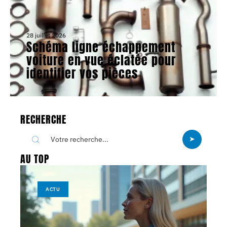
28 juillet 2026
Schéma ligne échappement
voiture en vue éclatée pour
identifier vos pièces
RECHERCHE
AU TOP
ACTU