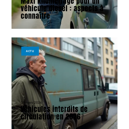
Maxi kilométrage pour un
véhicule diesel : aspects à
connaître
ACTU
19 mars 2026
Véhicules interdits de
circulation en 2026