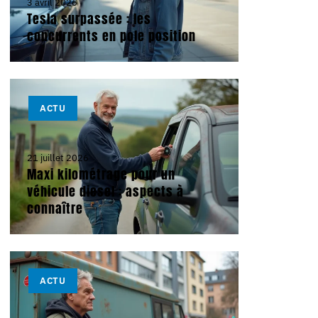
3 avril 2026
Tesla surpassée : les
concurrents en pole position
ACTU
21 juillet 2026
Maxi kilométrage pour un
véhicule diesel : aspects à
connaître
ACTU